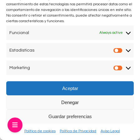
consentimiento de estas tecnologías nos permitirá procesar datos como el
comportamiento de navegación o las identificaciones únicas en este sitio.
Agatha Ruiz de la Prada acompañada de sus hijos
No consentir o retirar el consentimiento, puede afectar negativamente a
Cósima y Tristán en el programa “Reacción en cadena”
ciertas características y funciones.
de TeleCinco, España.
Funcional
Always active
Foto: TeleCinco
Estadísticas
Estadís
Marketing
Market
Aceptar
Aviso legal
Política de Privacidad
Política de Cookies
Denegar
Guardar preferencias
Política de cookies
Política de Privacidad
Aviso Legal