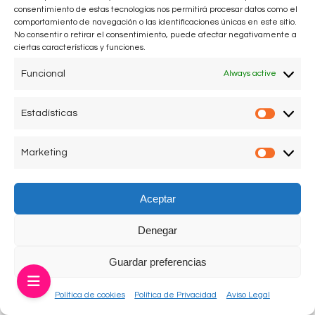
Agatha Ruiz de la Prada en el Podcast Podium en el
consentimiento de estas tecnologías nos permitirá procesar datos como el
comportamiento de navegación o las identificaciones únicas en este sitio.
programa “Vostok 6” temporada 2 episodio 7 del grupo
No consentir o retirar el consentimiento, puede afectar negativamente a
PRISA
ciertas características y funciones.
Funcional
Always active
Foto: Vostok6
Estadísticas
Estadís
Marketing
Market
Aviso legal
Política de Privacidad
Política de Cookies
Aceptar
Denegar
Guardar preferencias
Política de cookies
Política de Privacidad
Aviso Legal