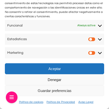
Padula, Círculo de Bellas Artes, Madrid
consentimiento de estas tecnologías nos permitirá procesar datos como el
comportamiento de navegación o las identificaciones únicas en este sitio.
No consentir o retirar el consentimiento, puede afectar negativamente a
ciertas características y funciones.
Agatha Ruiz de la Prada es la invitada de la semana en el
Funcional
Always active
programa de Radio Círculo conducido por Euprepio
Padula, El Círculo Independiente. Y, presenta su libro de
Estadísticas
memorias, Todo por un plan, escrito por Rosanna
Estadís
Rezusta y publicado por La Esfera de los Libros.
Marketing
Market
Aceptar
Denegar
Aviso legal
Política de Privacidad
Política de Cookies
Guardar preferencias
Política de cookies
Política de Privacidad
Aviso Legal