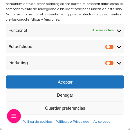
consentimiento de estas tecnologías nos permitirá procesar datos como el
comportamiento de navegación o las identificaciones únicas en este sitio.
Agatha Ruiz de la Prada en su desfile de la Pasarela
No consentir o retirar el consentimiento, puede afectar negativamente a
Larios Málaga Fashion Week 2021 celebrado en el patio
ciertas características y funciones.
central del edificio Tabacalera de Málaga.
Funcional
Always active
Foto: Fredy Torra/Europa Press via Getty Images
Estadísticas
Estadís
Marketing
Market
Aceptar
Aviso legal
Política de Privacidad
Política de Cookies
Denegar
Guardar preferencias
Política de cookies
Política de Privacidad
Aviso Legal